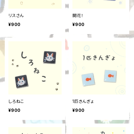
リスさん
開花！
¥900
¥900
しろねこ
1匹きんぎょ
¥900
¥900